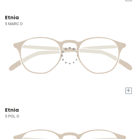
Etnia
5 MARC O
+
Etnia
5 POL O