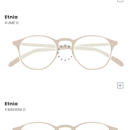
Etnia
4 UME O
+
Etnia
5 BAVIERA O