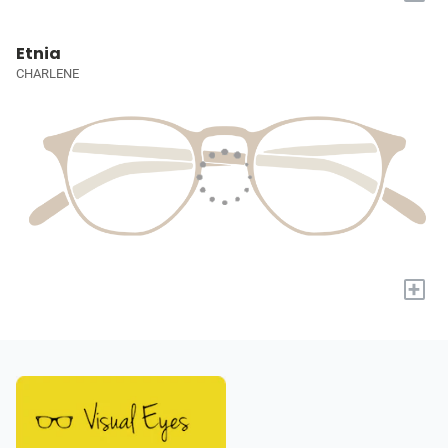
Etnia
CHARLENE
+