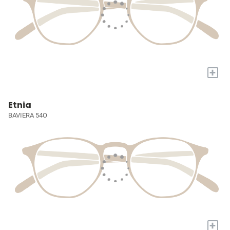
+
Etnia
BAVIERA 54O
+