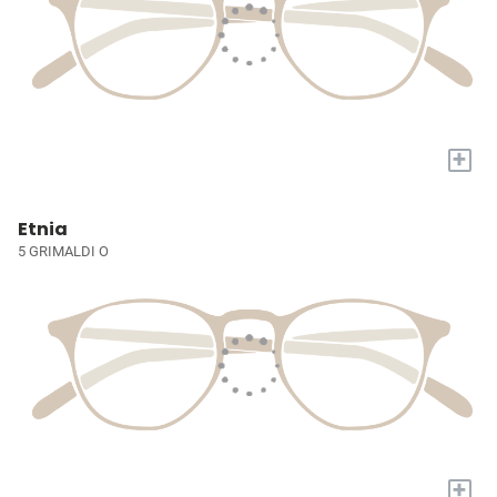
+
Etnia
5 GRIMALDI O
+