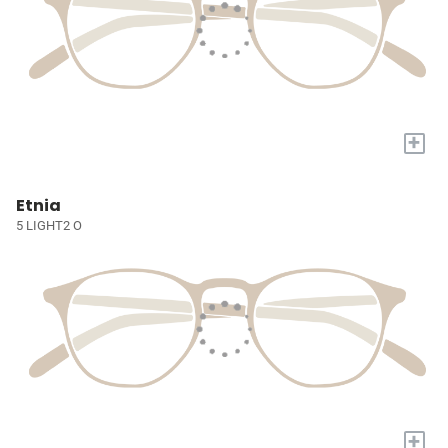
+
Etnia
5 LIGHT2 O
+