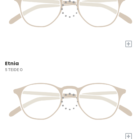
+
Etnia
5 TEIDE O
+