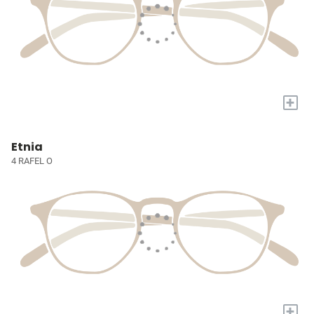
+
Etnia
4 RAFEL O
+