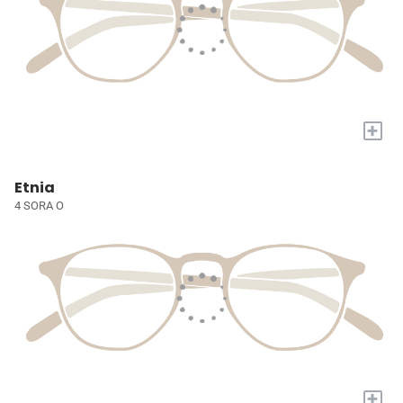
+
Etnia
4 SORA O
+