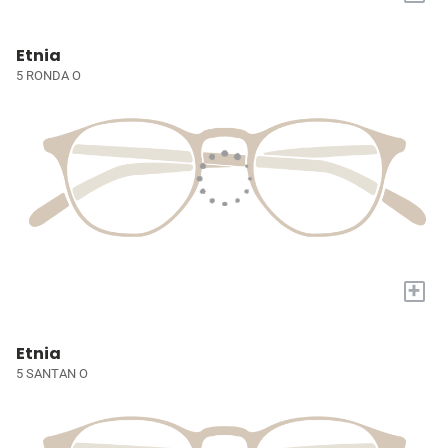
Etnia
5 RONDA O
+
Etnia
5 SANTAN O