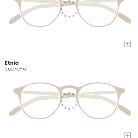
+
Etnia
5 QUINCY O
+