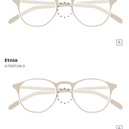
+
Etnia
4 FENTON O
+