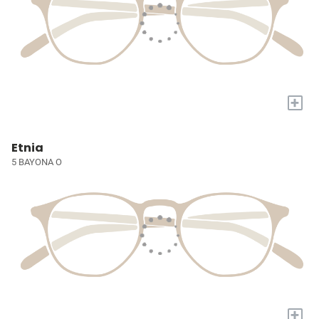
+
Etnia
5 BAYONA O
+