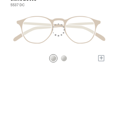
5537 DC
+